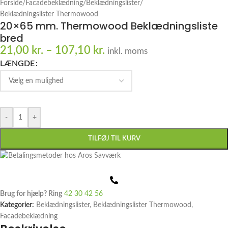
Forside
/
Facadebeklædning
/
Beklædningslister
/
Beklædningslister Thermowood
20×65 mm. Thermowood Beklædningsliste
bred
21,00
kr.
–
107,10
kr.
inkl. moms
LÆNGDE
-
+
TILFØJ TIL KURV
Brug for hjælp? Ring
42 30 42 56
Kategorier:
Beklædningslister
,
Beklædningslister Thermowood
,
Facadebeklædning