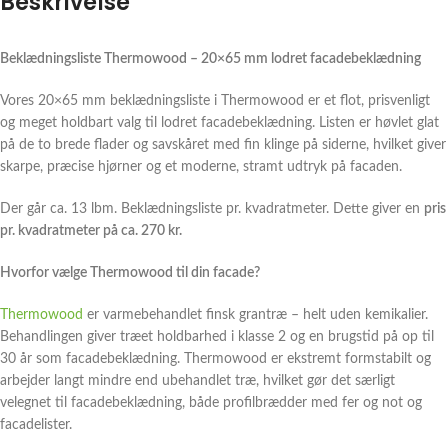
Beskrivelse
Beklædningsliste Thermowood – 20×65 mm lodret facadebeklædning
Vores 20×65 mm beklædningsliste i Thermowood er et flot, prisvenligt
og meget holdbart valg til lodret facadebeklædning. Listen er høvlet glat
på de to brede flader og savskåret med fin klinge på siderne, hvilket giver
skarpe, præcise hjørner og et moderne, stramt udtryk på facaden.
Der går ca. 13 lbm. Beklædningsliste pr. kvadratmeter. Dette giver en
pris
pr. kvadratmeter på ca. 270 kr.
Hvorfor vælge Thermowood til din facade?
Thermowood
er varmebehandlet finsk grantræ – helt uden kemikalier.
Behandlingen giver træet holdbarhed i klasse 2 og en brugstid på op til
30 år som facadebeklædning. Thermowood er ekstremt formstabilt og
arbejder langt mindre end ubehandlet træ, hvilket gør det særligt
velegnet til facadebeklædning, både profilbrædder med fer og not og
facadelister.