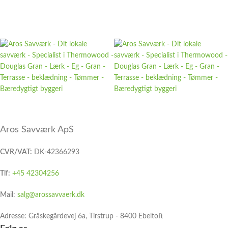
Aros Savværk ApS
CVR/VAT:
DK-42366293
Tlf:
+45 42304256
Mail:
salg@arossavvaerk.dk
Adresse: Gråskegårdevej 6a, Tirstrup - 8400 Ebeltoft​