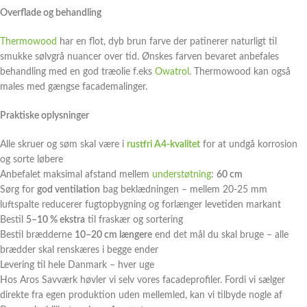
Overflade og behandling
Thermowood
har en flot, dyb brun farve der patinerer naturligt til
smukke sølvgrå nuancer over tid. Ønskes farven bevaret anbefales
behandling med en god træolie f.eks
Owatrol
. Thermowood kan også
males med gængse facademalinger.
Praktiske oplysninger
Alle skruer og søm skal være i
rustfri A4-kvalitet
for at undgå korrosion
og sorte løbere
Anbefalet maksimal afstand mellem
understøtning
:
60 cm
Sørg for
god ventilation
bag beklædningen – mellem 20-25 mm
luftspalte reducerer fugtopbygning og forlænger levetiden markant
Bestil
5–10 % ekstra
til fraskær og sortering
Bestil brædderne
10–20 cm længere
end det mål du skal bruge – alle
brædder skal renskæres i begge ender
Levering til hele Danmark – hver uge
Hos Aros Savværk høvler vi selv vores facadeprofiler. Fordi vi sælger
direkte fra egen produktion uden mellemled, kan vi tilbyde nogle af