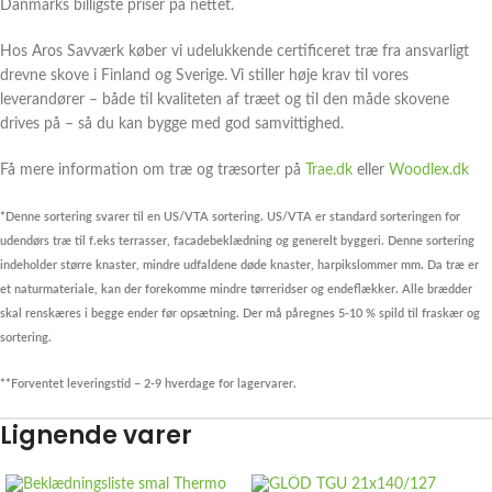
Danmarks billigste priser på nettet.
Hos Aros Savværk køber vi udelukkende certificeret træ fra ansvarligt
drevne skove i Finland og Sverige. Vi stiller høje krav til vores
leverandører – både til kvaliteten af træet og til den måde skovene
drives på – så du kan bygge med god samvittighed.
Få mere information om træ og træsorter på
Trae.dk
eller
Woodlex.dk
*Denne sortering svarer til en US/VTA sortering. US/VTA er standard sorteringen for
udendørs træ til f.eks terrasser, facadebeklædning og generelt byggeri. Denne sortering
indeholder større knaster, mindre udfaldene døde knaster, harpikslommer mm. Da træ er
et naturmateriale, kan der forekomme mindre tørreridser og endeflækker. Alle brædder
skal renskæres i begge ender før opsætning. Der må påregnes 5-10 % spild til fraskær og
sortering.
**Forventet leveringstid – 2-9 hverdage for lagervarer.
Lignende varer