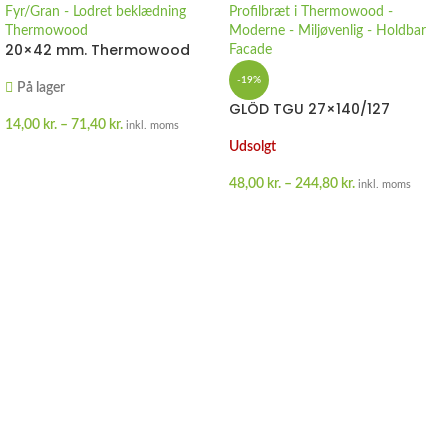
20×42 mm. Thermowood
Beklædningsliste smal
-19%
På lager
GLÖD TGU 27×140/127
Profilbræt Thermowood
14,00
kr.
–
71,40
kr.
inkl. moms
Udsolgt
VÆLG MULIGHEDER
48,00
kr.
–
244,80
kr.
inkl. moms
VÆLG MULIGHEDER