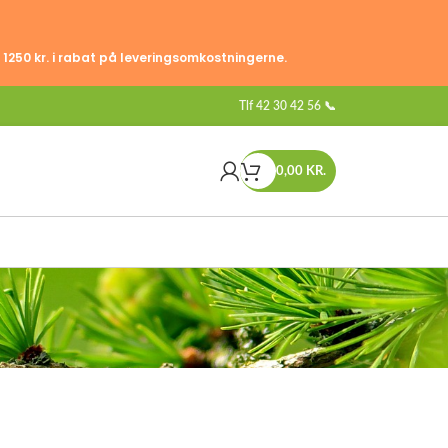
 1250 kr. i rabat på leveringsomkostningerne.
Tlf
42 30 42 56 📞
0,00
KR.