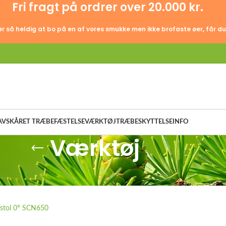
Fri fragt på ordrer over 20.000 kr.
er så heldig at bo på en af vores smukke men ikke brofaste øer, får du
AVSKÅRET TRÆ
BEFÆSTELSE
VÆRKTØJ
TRÆBESKYTTELSE
INFO
Værktøj