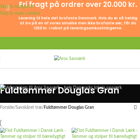
Fri fragt på ordrer over 20.000 kr.
Skip to navigation
Skip to main content
Levering til hele det brofaste Danmark. Hvis du er så heldig
at bo på en af vores smukke men ikke brofaste øer, får du
1250 kr. i rabat på leveringsomkostningerne.
Fuldtømmer Douglas Gran
Forside
/
Savskåret træ
/
Fuldtømmer Douglas Gran