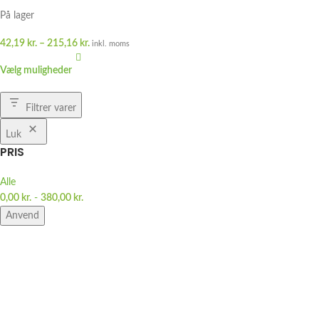
På lager
42,19
kr.
–
215,16
kr.
inkl. moms
Vælg muligheder
Filtrer varer
Luk
PRIS
Alle
0,00
kr.
-
380,00
kr.
Anvend