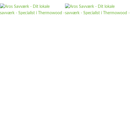
Aros Savværk ApS
CVR/VAT:
DK-42366293
Tlf:
+45 42304256
Mail:
salg@arossavvaerk.dk
Adresse: Gråskegårdevej 6a, Tirstrup - 8400 Ebeltoft​
Følg os
Links