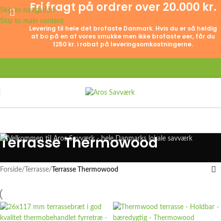
Fri fragt på ordrer over 20.000 kr.
Skip to navigation
Skip to main content
Levering til hele det brofaste Danmark. Hvis du er så heldig
at bo på en af vores smukke men ikke brofaste øer, får du
1250 kr. i rabat på leveringsomkostningerne.
Terrasse Thermowood
Forside
/
Terrasse
/
Terrasse Thermowood