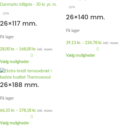
-22%
-23%
26×140 mm.
26×117 mm.
Terrasse
Terrasse
På lager
Thermowood bred
På lager
Thermowood smal
39,13
kr.
–
234,78
kr.
inkl. moms
28,00
kr.
–
168,00
kr.
inkl. moms
Vælg muligheder
Vælg muligheder
26×188 mm.
Terrasse
På lager
Thermowood
ekstra bred
66,35
kr.
–
378,18
kr.
inkl. moms
Vælg muligheder