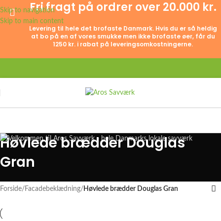
Fri fragt på ordrer over 20.000 kr.
Skip to navigation
Skip to main content
Levering til hele det brofaste Danmark. Hvis du er så heldig
at bo på en af vores smukke men ikke brofaste øer, får du
1250 kr. i rabat på leveringsomkostningerne.
Høvlede brædder Douglas
Gran
Forside
/
Facadebeklædning
/
Høvlede brædder Douglas Gran