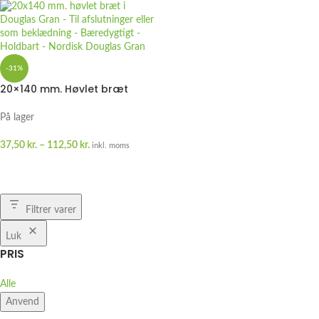
-31%
20×140 mm. Høvlet bræt
Douglas Gran
På lager
37,50
kr.
–
112,50
kr.
inkl. moms
VÆLG MULIGHEDER
Filtrer varer
Luk
PRIS
Alle
Anvend