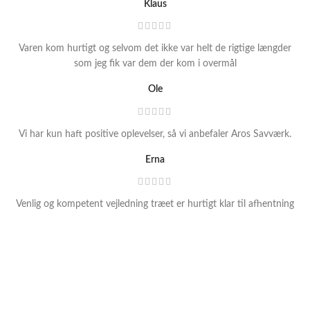
Klaus
Varen kom hurtigt og selvom det ikke var helt de rigtige længder
som jeg fik var dem der kom i overmål
Ole
Vi har kun haft positive oplevelser, så vi anbefaler Aros Savværk.
Erna
Venlig og kompetent vejledning træet er hurtigt klar til afhentning
Lise
Super søde og hjælpsomme og ku levere med kort varsel
Sonni