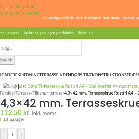
Skip to navigation
Skip to main content
Levering til hele det brofaste Danmark. Hvis du 
ros Savværk - Direkte salg fra egen produktion - siden 2011
Search
ACADEBEKLÆDNING
TERRASSE
INDENDØRS TRÆ
KONSTRUKTIONSTRÆ
S
Click to enlarge
Forside
/
Terrasse
/
Tilbehør terrase
/
4,3×42 mm. Terrasseskrue Rustfri A4 – 
4,3×42 mm. Terrasseskrue 
112,50
kr.
inkl. moms
61 på lager
-
+