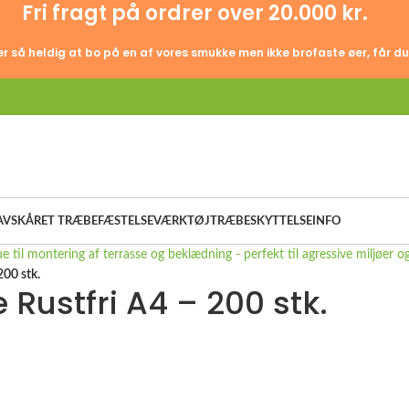
Fri fragt på ordrer over 20.000 kr.
er så heldig at bo på en af vores smukke men ikke brofaste øer, får du
AVSKÅRET TRÆ
BEFÆSTELSE
VÆRKTØJ
TRÆBESKYTTELSE
INFO
200 stk.
Rustfri A4 – 200 stk.