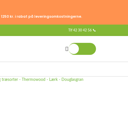
 1250 kr. i rabat på leveringsomkostningerne.
Tlf
42 30 42 56 📞
0,00
KR.