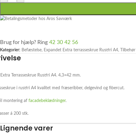
Brug for hjælp? Ring
42 30 42 56
Kategorier:
Befæstelse
,
Expandet Extra terrasseskrue Rustfri A4
,
Tilbehør
ivelse
Extra Terrasseskrue Rustfri A4. 4,3×42 mm.
seskrue i rustfri A4 kvalitet med fræseribber, delgevind og fibercut.
til montering af
facadebeklædninger
.
asser á 200 stk.
Lignende varer