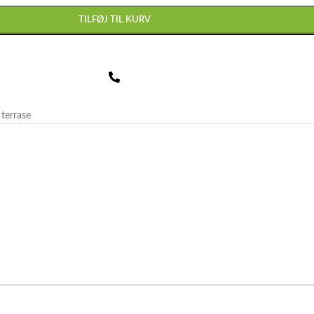
TILFØJ TIL KURV
 terrase