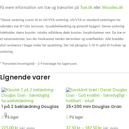
Få mere information om træ og træsorter på
Trae.dk
eller
Woodlex.dk
*Denne sortering svarer til en US/VTA sortering. US/VTA er standard sorteringen for
udendørs træ til f.eks terrasser, facadebeklædning og generelt byggeri. Denne sortering
indeholder større knaster, mindre udfaldene døde knaster, harpikslommer mm. Da træ er
et naturmateriale, kan der forekomme mindre tørreridser og endeflækker. Alle brædder
skal renskæres i begge ender før opsætning. Der må påregnes 5-10 % spild til fraskær og
sortering.
**Forventet leveringstid – 2-9 hverdage for lagervarer.
Lignende varer
1 på 2 beklædning Douglas
25×200 mm Douglas Gran
Gran
På lager
På lager
37,50
kr.
–
187,50
kr.
225,00
kr.
inkl. moms
inkl. moms