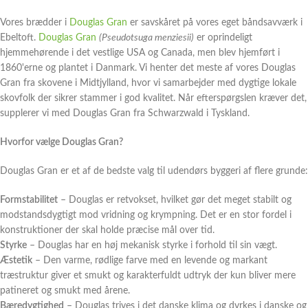
Vores brædder i
Douglas Gran
er savskåret på vores eget båndsavværk i
Ebeltoft.
Douglas Gran
(Pseudotsuga menziesii)
er oprindeligt
hjemmehørende i det vestlige USA og Canada, men blev hjemført i
1860'erne og plantet i Danmark. Vi henter det meste af vores Douglas
Gran fra skovene i Midtjylland, hvor vi samarbejder med dygtige lokale
skovfolk der sikrer stammer i god kvalitet. Når efterspørgslen kræver det,
supplerer vi med Douglas Gran fra Schwarzwald i Tyskland.
Hvorfor vælge Douglas Gran?
Douglas Gran er et af de bedste valg til udendørs byggeri af flere grunde:
Formstabilitet
– Douglas er retvokset, hvilket gør det meget stabilt og
modstandsdygtigt mod vridning og krympning. Det er en stor fordel i
konstruktioner der skal holde præcise mål over tid.
Styrke
– Douglas har en høj mekanisk styrke i forhold til sin vægt.
Æstetik
– Den varme, rødlige farve med en levende og markant
træstruktur giver et smukt og karakterfuldt udtryk der kun bliver mere
patineret og smukt med årene.
Bæredygtighed
– Douglas trives i det danske klima og dyrkes i danske og