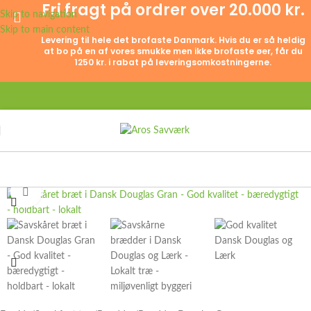
Fri fragt på ordrer over 20.000 kr.
Skip to navigation
Skip to main content
Levering til hele det brofaste Danmark. Hvis du er så heldig
at bo på en af vores smukke men ikke brofaste øer, får du
1250 kr. i rabat på leveringsomkostningerne.
Click to enlarge