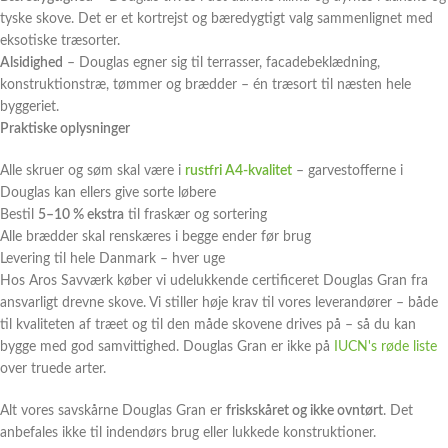
tyske skove. Det er et kortrejst og bæredygtigt valg sammenlignet med
eksotiske træsorter.
Alsidighed
– Douglas egner sig til terrasser, facadebeklædning,
konstruktionstræ, tømmer og brædder – én træsort til næsten hele
byggeriet.
Praktiske oplysninger
Alle skruer og søm skal være i
rustfri A4-kvalitet
– garvestofferne i
Douglas kan ellers give sorte løbere
Bestil
5–10 % ekstra
til fraskær og sortering
Alle brædder skal renskæres i begge ender før brug
Levering til hele Danmark – hver uge
Hos Aros Savværk køber vi udelukkende certificeret Douglas Gran fra
ansvarligt drevne skove. Vi stiller høje krav til vores leverandører – både
til kvaliteten af træet og til den måde skovene drives på – så du kan
bygge med god samvittighed. Douglas Gran er ikke på
IUCN's røde liste
over truede arter.
Alt vores savskårne Douglas Gran er
friskskåret og ikke ovntørt
. Det
anbefales ikke til indendørs brug eller lukkede konstruktioner.