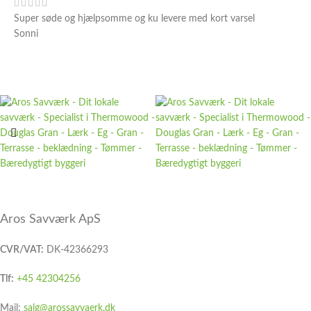
Super søde og hjælpsomme og ku levere med kort varsel
Sonni
Aros Savværk ApS
CVR/VAT:
DK-42366293
Tlf:
+45 42304256
Mail:
salg@arossavvaerk.dk