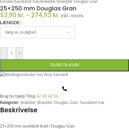
Forside
/
Savskåret træ
/
Brædder
/
Brædder Douglas Gran
25×250 mm Douglas Gran
53,90
kr.
–
274,93
kr.
inkl. moms
LÆNGDE
-
+
TILFØJ TIL KURV
Brug for hjælp? Ring
42 30 42 56
Kategorier:
Brædder
,
Brædder Douglas Gran
,
Savskåret træ
Beskrivelse
25×250 mm savskåret bræt i Douglas Gran