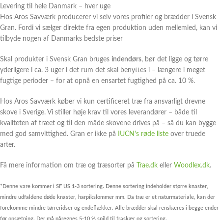
Levering til hele Danmark – hver uge
Hos Aros Savværk producerer vi selv vores profiler og brædder i Svensk
Gran. Fordi vi sælger direkte fra egen produktion uden mellemled, kan vi
tilbyde nogen af Danmarks bedste priser
Skal produkter i Svensk Gran bruges
indendørs
, bør det ligge og tørre
yderligere i ca. 3 uger i det rum det skal benyttes i – længere i meget
fugtige perioder – for at opnå en ensartet fugtighed på ca. 10 %.
Hos Aros Savværk køber vi kun certificeret træ fra ansvarligt drevne
skove i Sverige. Vi stiller høje krav til vores leverandører – både til
kvaliteten af træet og til den måde skovene drives på – så du kan bygge
med god samvittighed. Gran er ikke på
IUCN's røde liste
over truede
arter.
Få mere information om træ og træsorter på
Trae.dk
eller
Woodlex.dk
.
*Denne vare kommer i SF US 1-3 sortering. Denne sortering indeholder større knaster,
mindre udfaldene døde knaster, harpikslommer mm. Da træ er et naturmateriale, kan der
forekomme mindre tørreridser og endeflækker. Alle brædder skal renskæres i begge ender
før opsætning. Der må påregnes 5-10 % spild til fraskær og sortering.