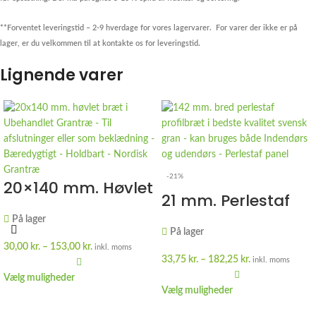
**Forventet leveringstid – 2-9 hverdage for vores lagervarer.
For varer der ikke er på
lager, er du velkommen til at kontakte os for leveringstid.
Lignende varer
-21%
20×140 mm. Høvlet
21 mm. Perlestaf
bræt i ubehandlet
Profilbræt Bred i
På lager
Svensk Gran
På lager
ubehandlet
30,00
kr.
–
153,00
kr.
inkl. moms
Svensk Gran
33,75
kr.
–
182,25
kr.
inkl. moms
Vælg muligheder
Vælg muligheder