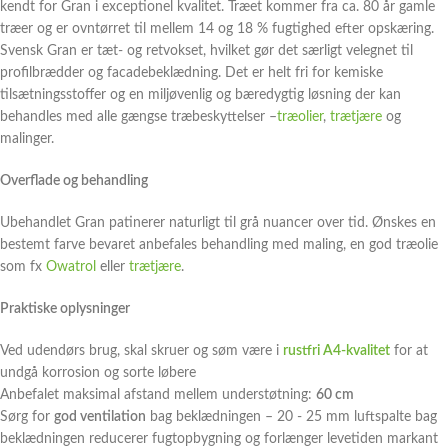
kendt for Gran i exceptionel kvalitet. Træet kommer fra ca. 80 år gamle
træer og er ovntørret til mellem 14 og 18 % fugtighed efter opskæring.
Svensk Gran er tæt- og retvokset, hvilket gør det særligt velegnet til
profilbrædder og facadebeklædning. Det er helt fri for kemiske
tilsætningsstoffer og en miljøvenlig og bæredygtig løsning der kan
behandles med alle gængse træbeskyttelser –
træolier
,
trætjære
og
malinger.
Overflade og behandling
Ubehandlet Gran patinerer naturligt til grå nuancer over tid. Ønskes en
bestemt farve bevaret anbefales behandling med maling, en god træolie
som fx
Owatrol
eller
trætjære
.
Praktiske oplysninger
Ved udendørs brug, skal skruer og søm være i
rustfri A4-kvalitet
for at
undgå korrosion og sorte løbere
Anbefalet maksimal afstand mellem understøtning:
60 cm
Sørg for
god ventilation
bag beklædningen – 20 - 25 mm luftspalte bag
beklædningen reducerer fugtopbygning og forlænger levetiden markant