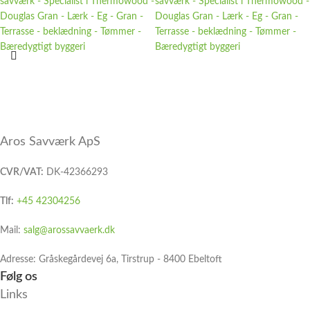
Aros Savværk ApS
CVR/VAT:
DK-42366293
Tlf:
+45 42304256
Mail:
salg@arossavvaerk.dk
Adresse: Gråskegårdevej 6a, Tirstrup - 8400 Ebeltoft​
Følg os
Links