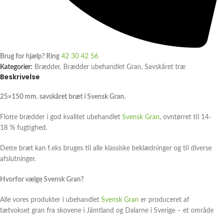
Brug for hjælp? Ring
42 30 42 56
Kategorier:
Brædder
,
Brædder ubehandlet Gran
,
Savskåret træ
Beskrivelse
25×150 mm. savskåret bræt i Svensk Gran.
Flotte brædder i god kvalitet ubehandlet
Svensk Gran
, ovntørret til 14-
18 % fugtighed.
Dette bræt kan f.eks bruges til alle klassiske beklædninger og til diverse
afslutninger.
Hvorfor vælge Svensk Gran?
Alle vores produkter i ubehandlet
Svensk Gran
er produceret af
tætvokset gran fra skovene i Jämtland og Dalarne i Sverige – et område