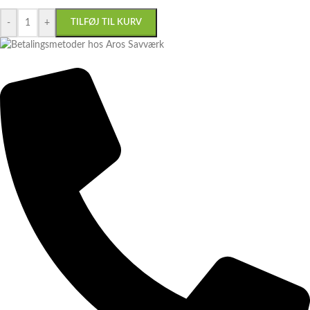
-
+
TILFØJ TIL KURV