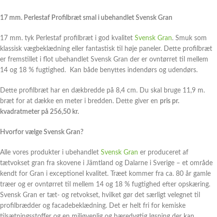
17 mm. Perlestaf Profilbræt smal i ubehandlet Svensk Gran
17 mm. tyk Perlestaf profilbræt i god kvalitet
Svensk Gran
. Smuk som
klassisk vægbeklædning eller fantastisk til høje paneler. Dette profilbræt
er fremstillet i flot ubehandlet Svensk Gran der er ovntørret til mellem
14 og 18 % fugtighed. Kan både benyttes indendørs og udendørs.
Dette profilbræt har en dækbredde på 8,4 cm. Du skal bruge 11,9 m.
bræt for at dække en meter i bredden. Dette giver en
pris pr.
kvadratmeter på 256,50 kr.
Hvorfor vælge Svensk Gran?
Alle vores produkter i ubehandlet
Svensk Gran
er produceret af
tætvokset gran fra skovene i Jämtland og Dalarne i Sverige – et område
kendt for Gran i exceptionel kvalitet. Træet kommer fra ca. 80 år gamle
træer og er ovntørret til mellem 14 og 18 % fugtighed efter opskæring.
Svensk Gran er tæt- og retvokset, hvilket gør det særligt velegnet til
profilbrædder og facadebeklædning. Det er helt fri for kemiske
tilsætningsstoffer og en miljøvenlig og bæredygtig løsning der kan