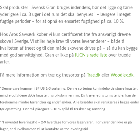
Skal produkter i Svensk Gran bruges
indendørs
, bør det ligge og tørre
yderligere i ca. 3 uger i det rum det skal benyttes i – længere i meget
fugtige perioder – for at opnå en ensartet fugtighed på ca. 10 %.
Hos Aros Savværk køber vi kun certificeret træ fra ansvarligt drevne
skove i Sverige. Vi stiller høje krav til vores leverandører – både til
kvaliteten af træet og til den måde skovene drives på – så du kan bygge
med god samvittighed. Gran er ikke på
IUCN's røde liste
over truede
arter.
Få mere information om træ og træsorter på
Trae.dk
eller
Woodlex.dk
.
*Denne vare kommer i SF US 1-3 sortering. Denne sortering kan indeholde større knaster,
mindre udfaldene døde knaster, harpikslommer mm. Da træ er et naturmateriale, kan der
forekomme mindre tørreridser og endeflækker. Alle brædder skal renskæres i begge ender
før opsætning. Der må påregnes 5-10 % spild til fraskær og sortering.
**Forventet leveringstid – 2-9 hverdage for vores lagervarer.
For varer der ikke er på
lager, er du velkommen til at kontakte os for leveringstid.