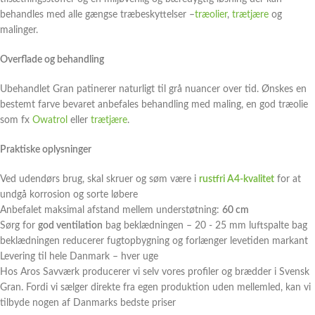
behandles med alle gængse træbeskyttelser –
træolier
,
trætjære
og
malinger.
Overflade og behandling
Ubehandlet Gran patinerer naturligt til grå nuancer over tid. Ønskes en
bestemt farve bevaret anbefales behandling med maling, en god træolie
som fx
Owatrol
eller
trætjære
.
Praktiske oplysninger
Ved udendørs brug, skal skruer og søm være i
rustfri A4-kvalitet
for at
undgå korrosion og sorte løbere
Anbefalet maksimal afstand mellem understøtning:
60 cm
Sørg for
god ventilation
bag beklædningen – 20 - 25 mm luftspalte bag
beklædningen reducerer fugtopbygning og forlænger levetiden markant
Levering til hele Danmark – hver uge
Hos Aros Savværk producerer vi selv vores profiler og brædder i Svensk
Gran. Fordi vi sælger direkte fra egen produktion uden mellemled, kan vi
tilbyde nogen af Danmarks bedste priser