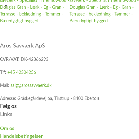
Aros Savværk ApS
CVR/VAT:
DK-42366293
Tlf:
+45 42304256
Mail:
salg@arossavvaerk.dk
Adresse: Gråskegårdevej 6a, Tirstrup - 8400 Ebeltoft​
Følg os
Links
Om os
Handelsbetingelser