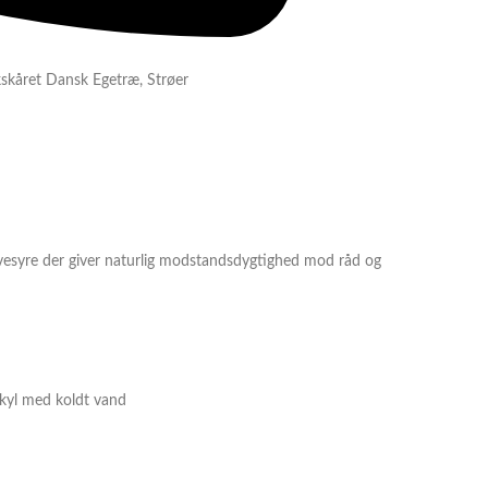
skskåret Dansk Egetræ
,
Strøer
rvesyre der giver naturlig modstandsdygtighed mod råd og
skyl med koldt vand