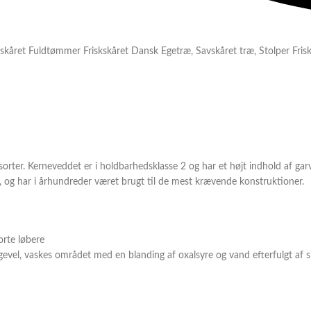
skåret Fuldtømmer Friskskåret Dansk Egetræ
,
Savskåret træ
,
Stolper Fri
orter. Kerneveddet er i holdbarhedsklasse 2 og har et højt indhold af ga
, og har i århundreder været brugt til de mest krævende konstruktioner.
orte løbere
gevel, vaskes området med en blanding af oxalsyre og vand efterfulgt af 