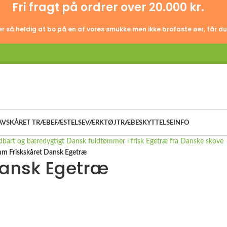
Fri fragt på ordrer over 20.000 kr.
er så heldig at bo på en af vores smukke men ikke brofaste øer, får du
AVSKÅRET TRÆ
BEFÆSTELSE
VÆRKTØJ
TRÆBESKYTTELSE
INFO
m Friskskåret Dansk Egetræ
Dansk Egetræ