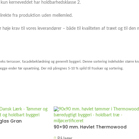
 – kun kerneveddet har holdbarhedsklasse 2.
irekte fra produktion uden mellemled.
ler høje krav til vores leverandører – både til kvaliteten af træet og til
f.eks terrasser, facadebeklædning og generelt byggeri. Denne sortering indeholder større 
gge ender før opsætning. Der må påregnes 5-10 % spild til fraskær og sortering.
las Gran
90×90 mm. Høvlet Thermowood
På lager