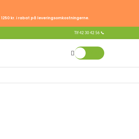
 1250 kr. i rabat på leveringsomkostningerne.
Tlf
42 30 42 56 📞
0,00
KR.