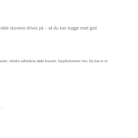
 den måde skovene drives på – så du kan bygge med god
knaster, mindre udfaldene døde knaster, harpikslommer mm. Da træ er et