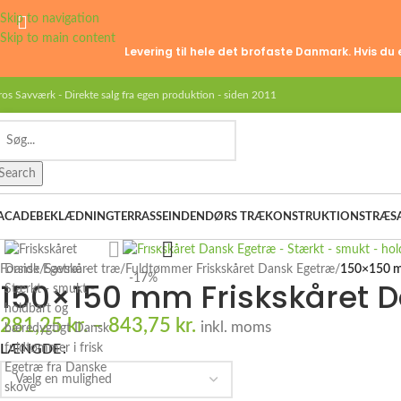
Skip to navigation
Skip to main content
Levering til hele det brofaste Danmark. Hvis du 
ros Savværk - Direkte salg fra egen produktion - siden 2011
Search
ACADEBEKLÆDNING
TERRASSE
INDENDØRS TRÆ
KONSTRUKTIONSTRÆ
S
Click to enlarge
Forside
/
Savskåret træ
/
Fuldtømmer Friskskåret Dansk Egetræ
/
150×150 m
-17%
150×150 mm Friskskåret 
281,25
kr.
–
843,75
kr.
inkl. moms
LÆNGDE