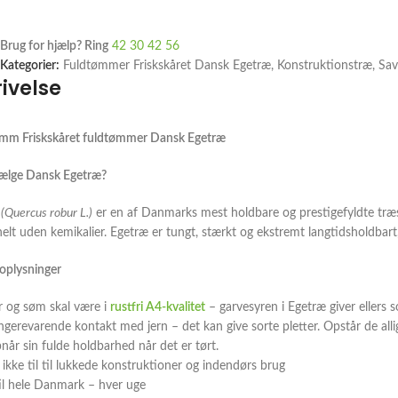
Brug for hjælp? Ring
42 30 42 56
Kategorier:
Fuldtømmer Friskskåret Dansk Egetræ
,
Konstruktionstræ
,
Sav
ivelse
mm Friskskåret fuldtømmer Dansk Egetræ
ælge Dansk Egetræ?
g
(Quercus robur L.)
er en af Danmarks mest holdbare og prestigefyldte træs
elt uden kemikalier. Egetræ er tungt, stærkt og ekstremt langtidsholdbart
 oplysninger
er og søm skal være i
rustfri A4-kvalitet
– garvesyren i Egetræ giver ellers s
gerevarende kontakt med jern – det kan give sorte pletter. Opstår de alli
når sin fulde holdbarhed når det er tørt.
ikke til til lukkede konstruktioner og indendørs brug
til hele Danmark – hver uge