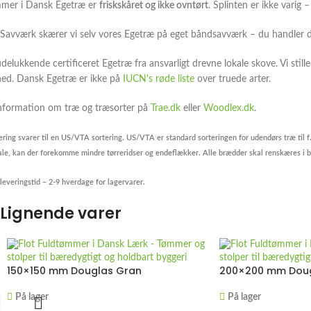
mmer i Dansk Egetræ er
friskskåret og ikke ovntørt
. Splinten er ikke varig
Savværk skærer vi selv vores Egetræ på eget båndsavværk – du handler d
delukkende certificeret Egetræ fra ansvarligt drevne lokale skove. Vi stil
hed. Dansk Egetræ er ikke på
IUCN's røde liste
over truede arter.
nformation om træ og træsorter på
Trae.dk
eller
Woodlex.dk
.
ring svarer til en US/VTA sortering. US/VTA er standard sorteringen for udendørs træ til 
le, kan der forekomme mindre tørreridser og endeflækker. Alle brædder skal renskæres i be
leveringstid – 2-9 hverdage for lagervarer.
Lignende varer
150×150 mm Douglas Gran
200×200 mm Doug
På lager
På lager