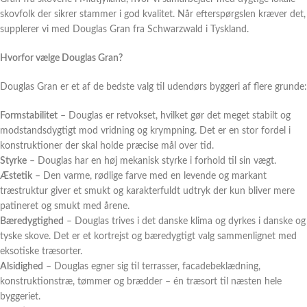
skovfolk der sikrer stammer i god kvalitet. Når efterspørgslen kræver det,
supplerer vi med Douglas Gran fra Schwarzwald i Tyskland.
Hvorfor vælge Douglas Gran?
Douglas Gran er et af de bedste valg til udendørs byggeri af flere grunde:
Formstabilitet
– Douglas er retvokset, hvilket gør det meget stabilt og
modstandsdygtigt mod vridning og krympning. Det er en stor fordel i
konstruktioner der skal holde præcise mål over tid.
Styrke
– Douglas har en høj mekanisk styrke i forhold til sin vægt.
Æstetik
– Den varme, rødlige farve med en levende og markant
træstruktur giver et smukt og karakterfuldt udtryk der kun bliver mere
patineret og smukt med årene.
Bæredygtighed
– Douglas trives i det danske klima og dyrkes i danske og
tyske skove. Det er et kortrejst og bæredygtigt valg sammenlignet med
eksotiske træsorter.
Alsidighed
– Douglas egner sig til terrasser, facadebeklædning,
konstruktionstræ, tømmer og brædder – én træsort til næsten hele
byggeriet.