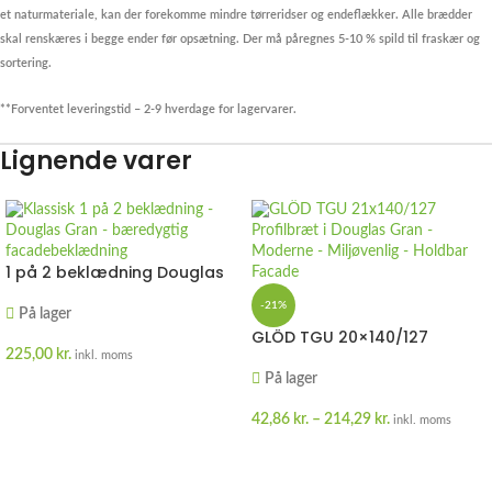
et naturmateriale, kan der forekomme mindre tørreridser og endeflækker. Alle brædder
skal renskæres i begge ender før opsætning. Der må påregnes 5-10 % spild til fraskær og
sortering.
**Forventet leveringstid – 2-9 hverdage for lagervarer.
Lignende varer
1 på 2 beklædning Douglas
Gran
-21%
På lager
GLÖD TGU 20×140/127
Profilbræt Douglas Gran
225,00
kr.
inkl. moms
På lager
VÆLG MULIGHEDER
42,86
kr.
–
214,29
kr.
inkl. moms
VÆLG MULIGHEDER