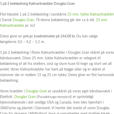
1 på 2 beklædning Kalmarbrædder Douglas Gran
Flot klassisk 1 på 2 beklædning i savskårne
25 mm. tykke Kalmarbrædder
i Dansk
Douglas Gran
. Til denne beklædning går der ca 6 stk.
25 mm.
Kalmarbrædder
pr. m2
Dette giver en
pris pr. kvadratmeter på 144,00 kr.
Du kan vælge
længderne 3,0 – 4,2 – 5,1 m.
1 på 2 beklædning i flotte Kalmarbrædder i Douglas Gran skåret på vores
båndsavværk. Disse 25 mm. tykke Kalmarbrædder er velegnet til
beklædning af alt fra shelters, små og store huse til hegn og stort set alt
andet. Vores Kalmarbrædder har bark på begge sider og er skåret af
stammer der er mellem 15 og 25 cm tykke. Dette giver en flot harmonisk
beklædning.
Vores brædder i
Douglas Gran
er savskåret på vores eget båndsavværk i
Ebeltoft.
Douglas Gran
(Pseudotsuga menziesii)
er oprindeligt
hjemmehørende i det vestlige USA og Canada, men blev hjemført i
1860'erne og plantet i Danmark. Vi henter det meste af vores Douglas
Gran fra skovene i Midtjylland, hvor vi samarbejder med dygtige lokale