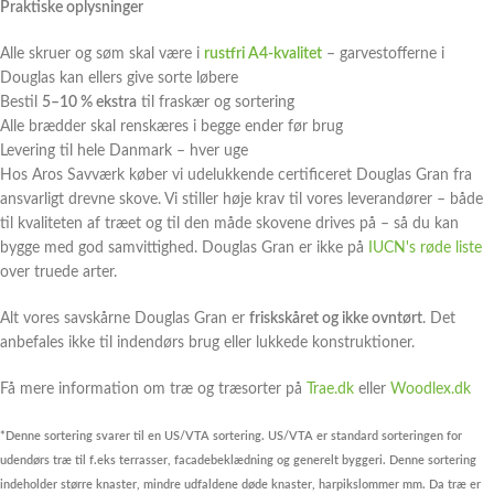
Praktiske oplysninger
Alle skruer og søm skal være i
rustfri A4-kvalitet
– garvestofferne i
Douglas kan ellers give sorte løbere
Bestil
5–10 % ekstra
til fraskær og sortering
Alle brædder skal renskæres i begge ender før brug
Levering til hele Danmark – hver uge
Hos Aros Savværk køber vi udelukkende certificeret Douglas Gran fra
ansvarligt drevne skove. Vi stiller høje krav til vores leverandører – både
til kvaliteten af træet og til den måde skovene drives på – så du kan
bygge med god samvittighed. Douglas Gran er ikke på
IUCN's røde liste
over truede arter.
Alt vores savskårne Douglas Gran er
friskskåret og ikke ovntørt
. Det
anbefales ikke til indendørs brug eller lukkede konstruktioner.
Få mere information om træ og træsorter på
Trae.dk
eller
Woodlex.dk
*Denne sortering svarer til en US/VTA sortering. US/VTA er standard sorteringen for
udendørs træ til f.eks terrasser, facadebeklædning og generelt byggeri. Denne sortering
indeholder større knaster, mindre udfaldene døde knaster, harpikslommer mm. Da træ er