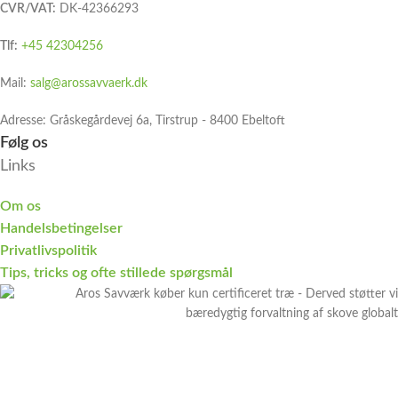
CVR/VAT:
DK-42366293
Tlf:
+45 42304256
Mail:
salg@arossavvaerk.dk
Adresse: Gråskegårdevej 6a, Tirstrup - 8400 Ebeltoft​
Følg os
Links
Om os
Handelsbetingelser
Privatlivspolitik
Tips, tricks og ofte stillede spørgsmål
Aros Savværk ApS
- CVR/VAT: DK-42366293 -
+45
42304256
-
Salg@Arossavvaerk.dk
- Gråskegårdevej 6a,
Tirstrup - 8400 Ebeltoft