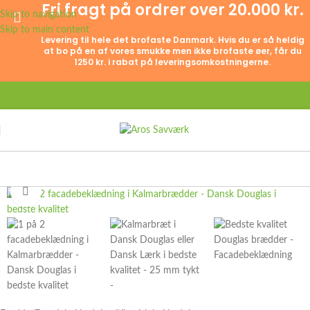
Fri fragt på ordrer over 20.000 kr.
Skip to navigation
Skip to main content
Levering til hele det brofaste Danmark. Hvis du er så heldig
at bo på en af vores smukke men ikke brofaste øer, får du
1250 kr. i rabat på leveringsomkostningerne.
Click to enlarge