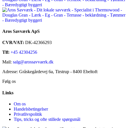
Aros Savværk ApS
CVR/VAT:
DK-42366293
Tlf:
+45 42304256
Mail:
salg@arossavvaerk.dk
Adresse: Gråskegårdevej 6a, Tirstrup - 8400 Ebeltoft​
Følg os
Links
Om os
Handelsbetingelser
Privatlivspolitik
Tips, tricks og ofte stillede spørgsmål