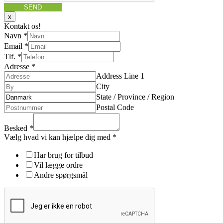
SEND
x
Kontakt os!
Navn
*
Email
*
Tlf.
*
Adresse
*
Address Line 1
City
State / Province / Region
Postal Code
Besked
*
Vælg hvad vi kan hjælpe dig med
*
Har brug for tilbud
Vil lægge ordre
Andre spørgsmål