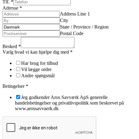
Tlf.
*
Adresse
*
Address Line 1
City
State / Province / Region
Postal Code
Besked
*
Vælg hvad vi kan hjælpe dig med
*
Har brug for tilbud
Vil lægge ordre
Andre spørgsmål
Betingelser
*
Jeg godkender Aros Savværk ApS generelle
handelsbetingelser og privatlivspolitik som beskrevet på
www.arossavvaerk.dk