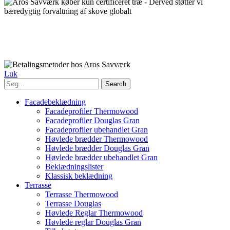
Aros Savværk ApS
- CVR/VAT: DK-42366293 -
+45 42304256
-
Salg@Arossavvaerk.dk
- Gråskegårdevej 6a, Tirstrup - 8400
Ebeltoft
Luk
Search
Facadebeklædning
Facadeprofiler Thermowood
Facadeprofiler Douglas Gran
Facadeprofiler ubehandlet Gran
Høvlede brædder Thermowood
Høvlede brædder Douglas Gran
Høvlede brædder ubehandlet Gran
Beklædningslister
Klassisk beklædning
Terrasse
Terrasse Thermowood
Terrasse Douglas
Høvlede Reglar Thermowood
Høvlede reglar Douglas Gran