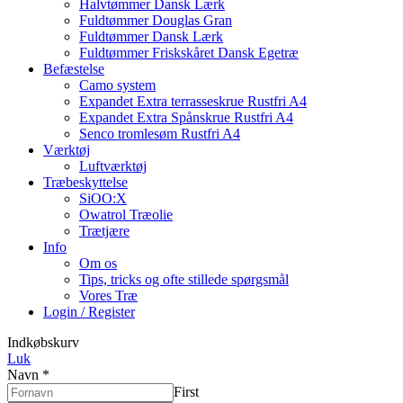
Halvtømmer Dansk Lærk
Fuldtømmer Douglas Gran
Fuldtømmer Dansk Lærk
Fuldtømmer Friskskåret Dansk Egetræ
Befæstelse
Camo system
Expandet Extra terrasseskrue Rustfri A4
Expandet Extra Spånskrue Rustfri A4
Senco tromlesøm Rustfri A4
Værktøj
Luftværktøj
Træbeskyttelse
SiOO:X
Owatrol Træolie
Trætjære
Info
Om os
Tips, tricks og ofte stillede spørgsmål
Vores Træ
Login / Register
Indkøbskurv
Luk
Navn
*
First