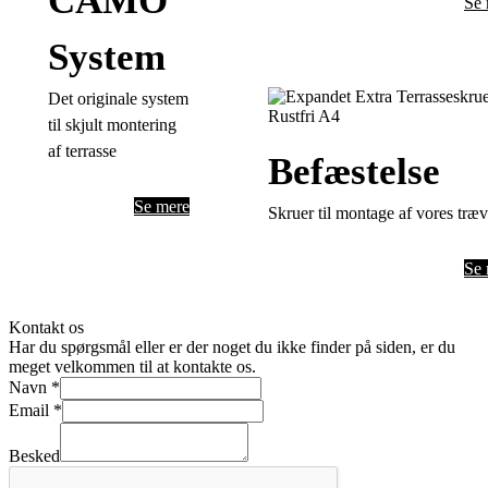
CAMO
Se 
System
Det originale system
til skjult montering
af terrasse
Befæstelse
Se mere
Skruer til montage af vores træv
Se 
Kontakt os
Har du spørgsmål eller er der noget du ikke finder på siden, er du
meget velkommen til at kontakte os.
Navn
*
Email
*
Besked