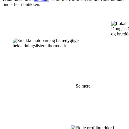
finder her i butikken.
Sav
Beklædningslister
var
Smukke holdbare og bæredygtige
Brædder,
fuldtømme
Se mere
savværke