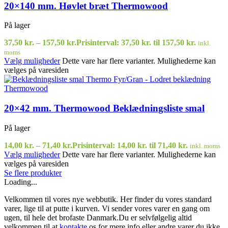
20×140 mm. Høvlet bræt Thermowood
På lager
37,50
kr.
–
157,50
kr.
Prisinterval: 37,50 kr. til 157,50 kr.
inkl.
moms
Vælg muligheder
Dette vare har flere varianter. Mulighederne kan
vælges på varesiden
20×42 mm. Thermowood Beklædningsliste smal
På lager
14,00
kr.
–
71,40
kr.
Prisinterval: 14,00 kr. til 71,40 kr.
inkl. moms
Vælg muligheder
Dette vare har flere varianter. Mulighederne kan
vælges på varesiden
Se flere produkter
Loading...
Velkommen til vores nye webbutik. Her finder du vores standard
varer, lige til at putte i kurven. Vi sender vores varer en gang om
ugen, til hele det brofaste Danmark.Du er selvfølgelig altid
velkommen til at
kontakte
os for mere info eller andre varer du ikke