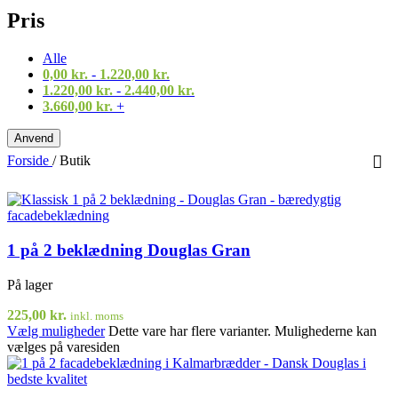
Pris
Alle
0,00
kr.
-
1.220,00
kr.
1.220,00
kr.
-
2.440,00
kr.
3.660,00
kr.
+
Anvend
Forside
/
Butik
1 på 2 beklædning Douglas Gran
På lager
225,00
kr.
inkl. moms
Vælg muligheder
Dette vare har flere varianter. Mulighederne kan
vælges på varesiden