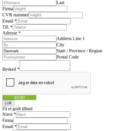
Last
Firma
CVR nummer
Email
*
Tlf.
*
Adresse
*
Address Line 1
City
State / Province / Region
Postal Code
Besked
*
SEND
LUK
Få et godt tilbud
Navn
*
Firma
Email
*